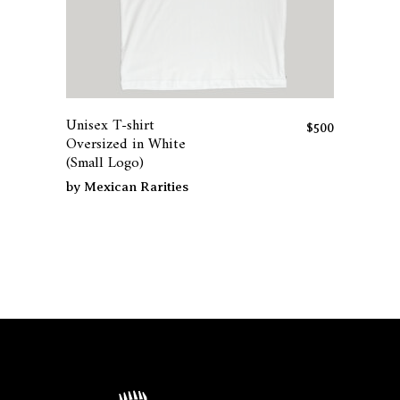
Este
producto
tiene
Unisex T-shirt
múltiples
$
500
Oversized in White
variantes.
(Small Logo)
Las
by
Mexican Rarities
opciones
se
pueden
elegir
en
la
página
de
producto