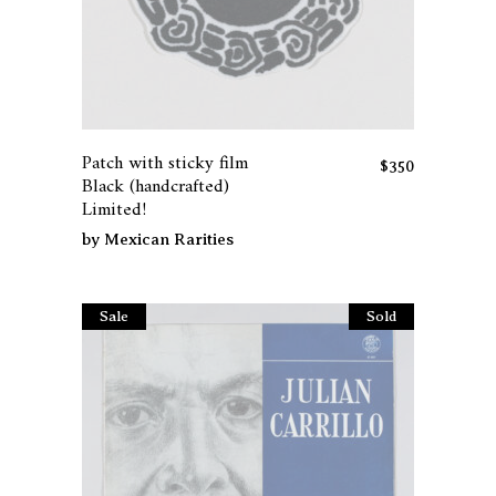
Patch with sticky film
$
350
Black (handcrafted)
Limited!
by
Mexican Rarities
Sale
Sold