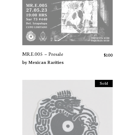
MR.E.005 – Presale
$
100
by
Mexican Rarities
Sold