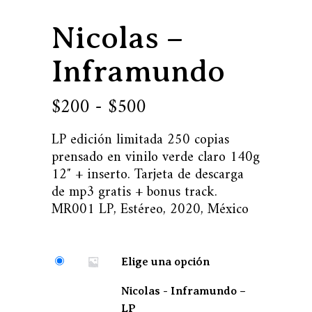
Nicolas –
Inframundo
Rango
200
500
-
$
$
de
LP edición limitada 250 copias
precios:
prensado en vinilo verde claro 140g
desde
12″ + inserto. Tarjeta de descarga
$200
de mp3 gratis + bonus track.
MR001 LP, Estéreo, 2020, México
hasta
$500
Elige una opción
Nicolas - Inframundo –
LP