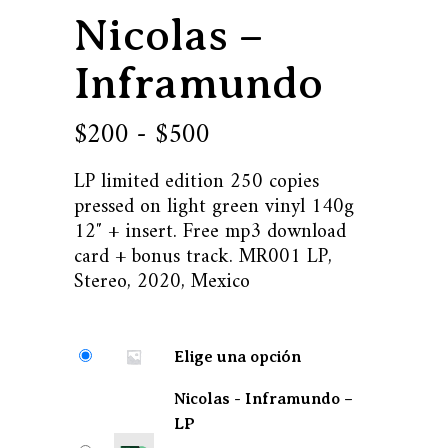
Nicolas –
Inframundo
Rango
200
500
-
$
$
de
LP limited edition 250 copies
precios:
pressed on light green vinyl 140g
desde
12″ + insert. Free mp3 download
$200
card + bonus track. MR001 LP,
Stereo, 2020, Mexico
hasta
$500
Elige una opción
Nicolas - Inframundo –
LP