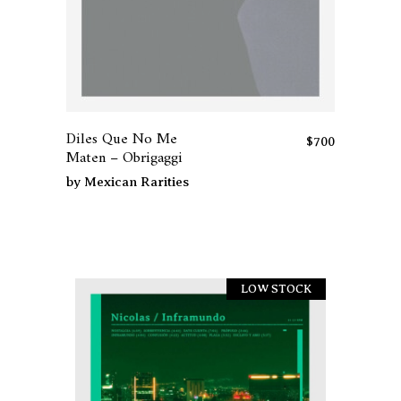
de
producto
Este
producto
tiene
Diles Que No Me
múltiples
$
700
Maten – Obrigaggi
variantes.
by
Mexican Rarities
Las
opciones
se
pueden
elegir
LOW STOCK
en
la
página
de
producto