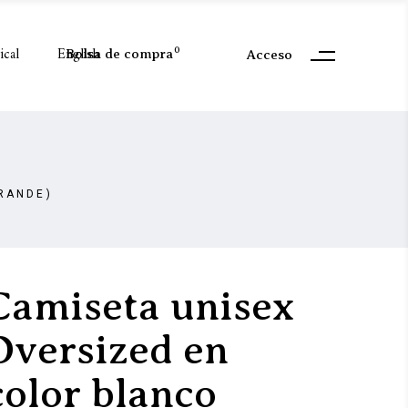
ical
English
0
Bolsa de compra
Acceso
RANDE)
Camiseta unisex
Oversized en
color blanco