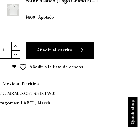
color blanco (Logo Grande) – L
Agotado
$
500
miseta
Añadir al carrito
isex
ersized
Añadir a la lista de deseos
n
lor
anco
y
Mexican Rarities
ogo
KU:
MRMERCHTSHIRTW01
rande)
Quick shop
tegorías:
,
LABEL
Merch
antity