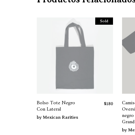
Sold
Bolso Tote Negro
Camis
$
180
Con Lateral
Overs
negro
by
Mexican Rarities
Grand
by
Mex