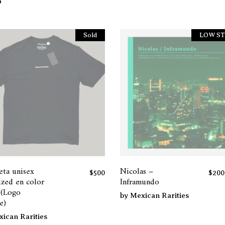
Sold
LOW S
Este
Este
producto
producto
tiene
tiene
eta unisex
Nicolas –
$
500
$
200
múltiples
múltiples
ized en color
Inframundo
variantes.
variantes.
 (Logo
by
Mexican Rarities
e)
Las
Las
opciones
opciones
ican Rarities