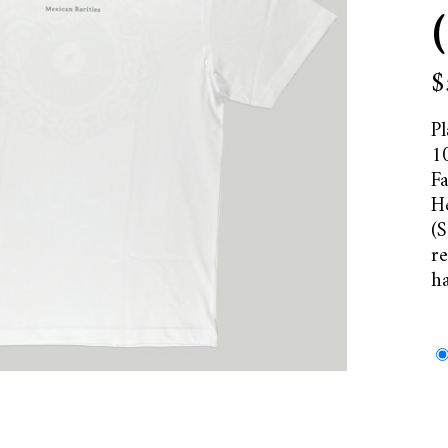
$
P
1
F
H
(S
re
ha