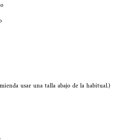
co
o
omienda usar una talla abajo de la habitual.)
s