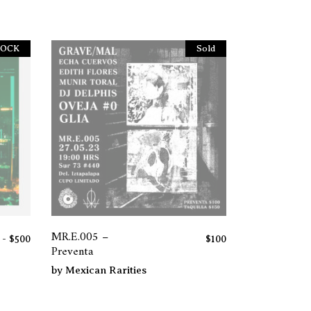
TOCK
Sold
MR.E.005 –
Rango
-
$
500
$
100
Preventa
de
precios:
by
Mexican Rarities
desde
$200