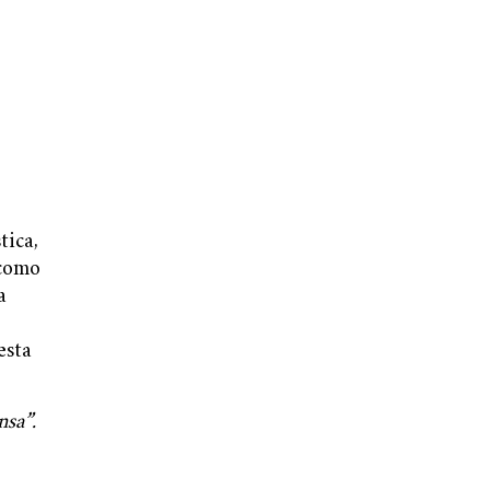
tica,
 como
a
esta
nsa”.