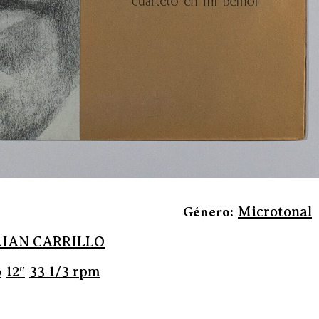
Género:
Microtonal
LIAN CARRILLO
o
12″
33 1/3 rpm