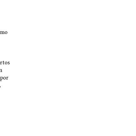
smo
rtos
n
 por
,