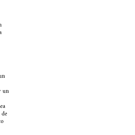
n
a
 un
y un
rea
 de
co