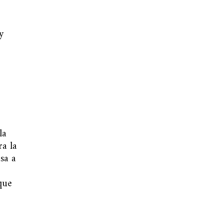
y
la
ra la
sa a
que