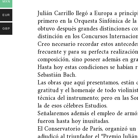
MXN
Julián Carrillo llegó a Europa a principi
EUR
primero en la Orquesta Sinfónica de l
obtuvo después grandes distinciones c
GBP
distinción en los Concursos Internacion
Creo necesario recordar estos anteceden
frecuente y para su perfecta realizació
composición, sino poseer además en gr
Hasta hoy estas condiciones se habían 
Sebastián Bach.
Las obras que aquí presentamos, están d
gratitud y el homenaje de todo violinis
técnica del instrumento; pero en las Son
la de esos célebres Estudios.
Señalaremos además el empleo de armón
fueron hasta hoy inusitadas.
El Conservatorio de París, organizó un 
adjudicó al triunfador el “Premio Julián